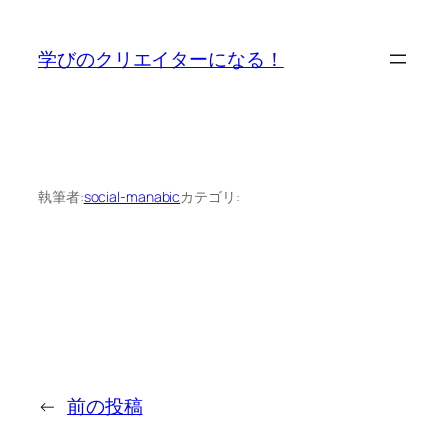
内
容
学びのクリエイターになる！
を
ス
キ
ッ
プ
執筆者:
social-manabic
カテゴリ:
←
前の投稿