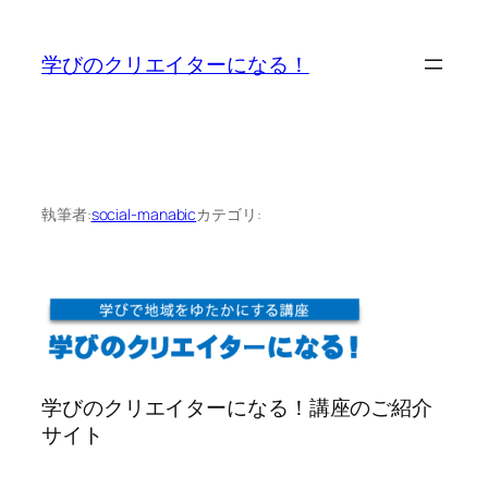
内
容
学びのクリエイターになる！
を
ス
キ
ッ
プ
執筆者:
social-manabic
カテゴリ:
学びのクリエイターになる！講座のご紹介
サイト