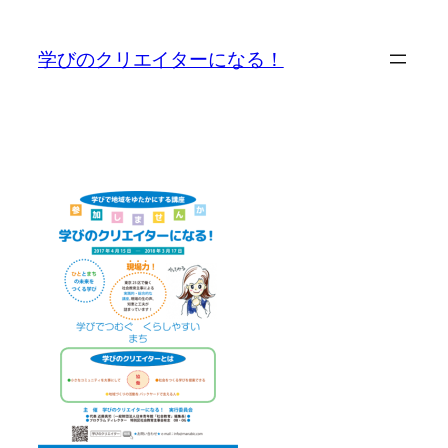
内
容
学びのクリエイターになる！
を
ス
キ
ッ
プ