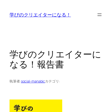
内
容
学びのクリエイターになる！
を
ス
キ
ッ
プ
学びのクリエイターに
なる！報告書
執筆者:
social-manabic
カテゴリ: