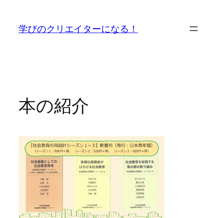
内
容
学びのクリエイターになる！
を
ス
キ
ッ
プ
本の紹介